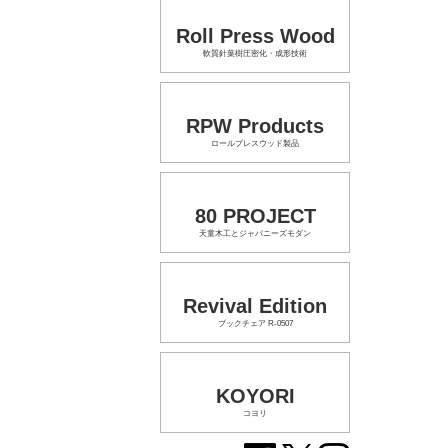
Roll Press Wood
軟質針葉樹圧密化・成形技術
RPW Products
ロールプレスウッド製品
80 PROJECT
天童木工とジャパニーズモダン
Revival Edition
ブックチェア R-0507
KOYORI
コヨリ