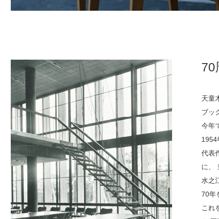
7
天童
ブッ
今年
19
代表
に、
水之
70
これ