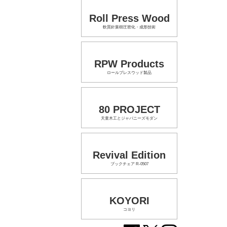
Roll Press Wood
軟質針葉樹圧密化・成形技術
RPW Products
ロールプレスウッド製品
80 PROJECT
天童木工とジャパニーズモダン
Revival Edition
ブックチェア R-0507
KOYORI
コヨリ