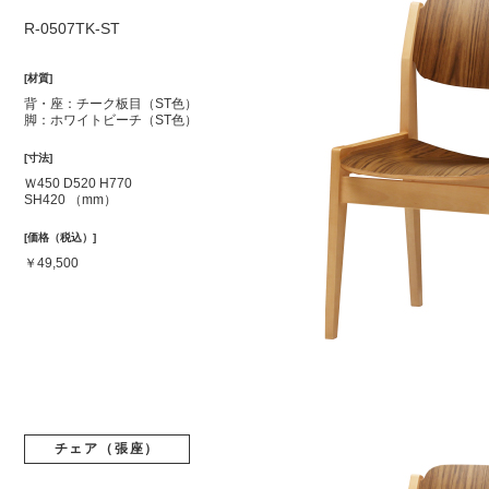
R-0507TK-ST
[材質]
背・座：チーク板目（ST色）
脚：ホワイトビーチ（ST色）
[寸法]
Ｗ450 D520 H770
SH420 （mm）
[価格（税込）]
￥49,500
チェア（張座）