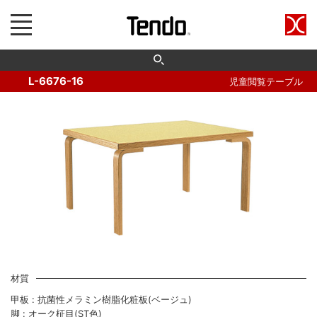
L-6676-16
児童閲覧テーブル
材質
甲板 : 抗菌性メラミン樹脂化粧板(ベージュ)
脚 : オーク柾目(ST色)