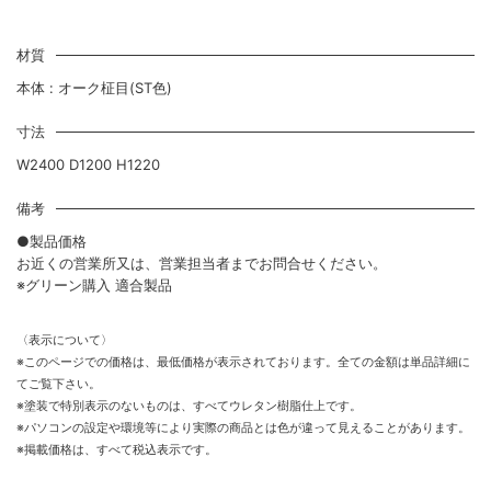
材質
本体 : オーク柾目(ST色)
寸法
W2400 D1200 H1220
備考
●製品価格
お近くの営業所又は、営業担当者までお問合せください。
※グリーン購入 適合製品
〈表示について〉
※このページでの価格は、最低価格が表示されております。全ての金額は単品詳細に
てご覧下さい。
※塗装で特別表示のないものは、すべてウレタン樹脂仕上です。
※パソコンの設定や環境等により実際の商品とは色が違って見えることがあります。
※掲載価格は、すべて税込表示です。