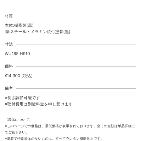
材質
本体:樹脂製(黒)
脚:スチール・メラミン焼付塗装(黒)
寸法
Wφ165 H910
価格
¥14,300 (税込)
備考
※長さ調節可能です
※取付費用は別途料金を申し受けます
〈表示について〉
※このページでの価格は、最低価格が表示されております。全ての金額は単品詳細に
てご覧下さい。
※塗装で特別表示のないものは、すべてウレタン樹脂仕上です。