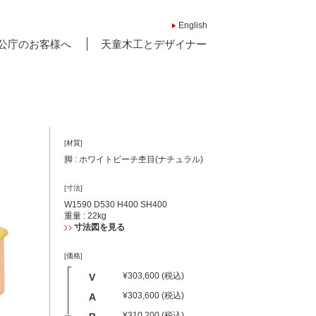
English
公庁のお客様へ
天童木工とデザイナー
[材質]
脚 : ホワイトビーチ杢目(ナチュラル)
[寸法]
W1590 D530 H400 SH400
重量 : 22kg
寸法図を見る
[価格]
¥303,600 (税込)
V
¥303,600 (税込)
A
¥310,200 (税込)