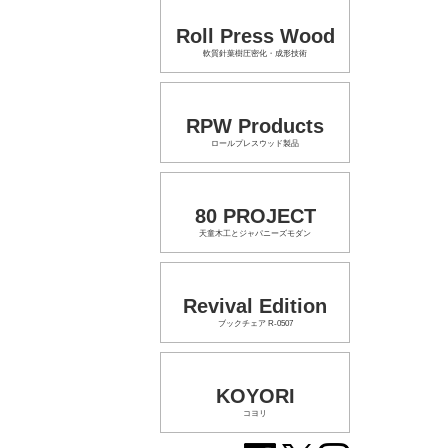
Roll Press Wood
軟質針葉樹圧密化・成形技術
RPW Products
ロールプレスウッド製品
80 PROJECT
天童木工とジャパニーズモダン
Revival Edition
ブックチェア R-0507
KOYORI
コヨリ