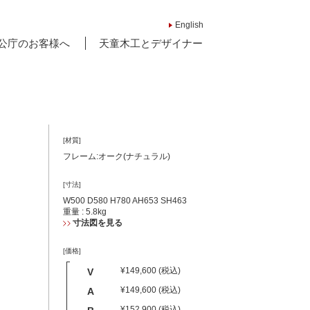
English
公庁のお客様へ
天童木工とデザイナー
[材質]
フレーム:オーク(ナチュラル)
[寸法]
W500 D580 H780 AH653 SH463
重量 : 5.8kg
寸法図を見る
[価格]
¥149,600 (税込)
V
¥149,600 (税込)
A
¥152,900 (税込)