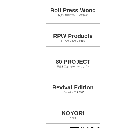
Roll Press Wood
軟質針葉樹圧密化・成形技術
RPW Products
ロールプレスウッド製品
80 PROJECT
天童木工とジャパニーズモダン
Revival Edition
ブックチェア R-0507
KOYORI
コヨリ