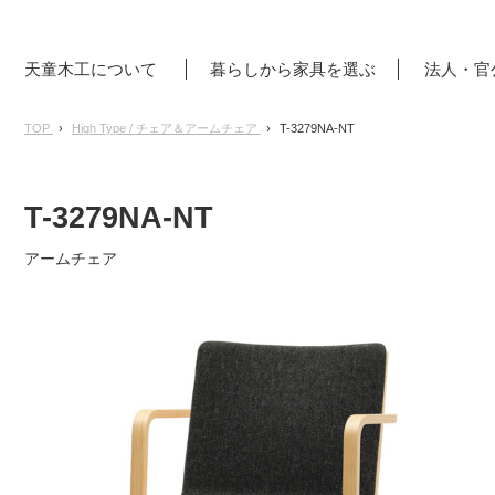
天童木工について
暮らしから家具を選ぶ
法人・官
TOP
High Type / チェア＆アームチェア
T-3279NA-NT
T-3279NA-NT
アームチェア