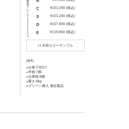
B
¥101,200 (税込)
C
¥101,200 (税込)
S
¥107,800 (税込)
D
¥119,900 (税込)
E
木部カラーサンプル
[備考]
※台車:T-0017
※平積:7脚
※台車積:8脚
※重さ:6kg
※グリーン購入 適合製品