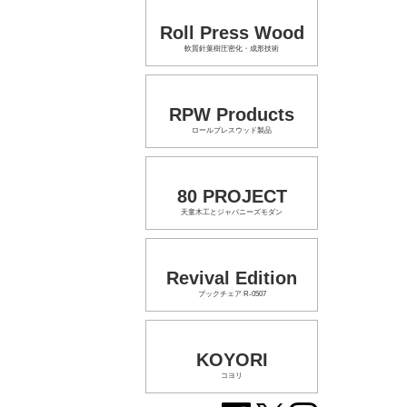
Roll Press Wood
軟質針葉樹圧密化・成形技術
RPW Products
ロールプレスウッド製品
80 PROJECT
天童木工とジャパニーズモダン
Revival Edition
ブックチェア R-0507
KOYORI
コヨリ