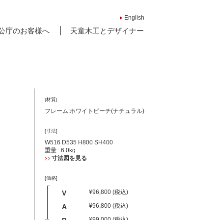
English
公庁のお客様へ
天童木工とデザイナー
[材質]
フレーム:ホワイトビーチ(ナチュラル)
[寸法]
W516 D535 H800 SH400
重量 : 6.0kg
寸法図を見る
[価格]
¥96,800 (税込)
V
¥96,800 (税込)
A
¥99,000 (税込)