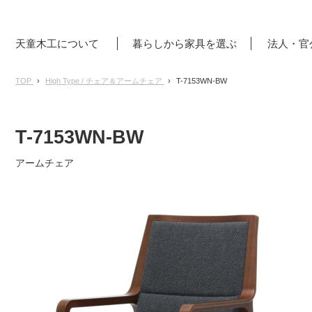
天童木工について
暮らしから家具を選ぶ
法人・官
TOP
High Type / チェア＆アームチェア
T-7153WN-BW
T-7153WN-BW
アームチェア