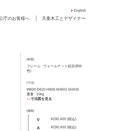
English
公庁のお客様へ
天童木工とデザイナー
[材質]
フレーム : ウォールナット柾目(BW
色)
[寸法]
W600 D620 H900 AH603 SH430
重量 : 10kg
寸法図を見る
[価格]
¥290,400 (税込)
V
¥290,400 (税込)
A