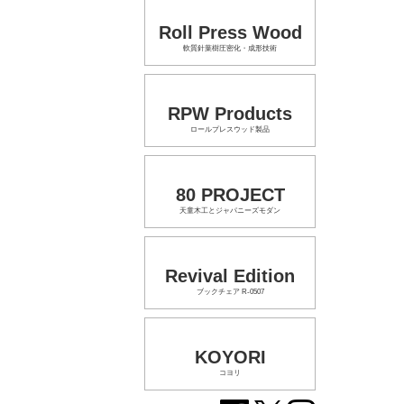
Roll Press Wood
軟質針葉樹圧密化・成形技術
RPW Products
ロールプレスウッド製品
80 PROJECT
天童木工とジャパニーズモダン
Revival Edition
ブックチェア R-0507
KOYORI
コヨリ