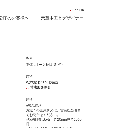
English
公庁のお客様へ
天童木工とデザイナー
[材質]
本体 : オーク柾目(ST色)
[寸法]
W2730 D450 H2063
寸法図を見る
[備考]
●製品価格
お近くの営業所又は、営業担当者ま
でお問合せください。
※収納冊数:B5版・約20mm厚で1565
冊