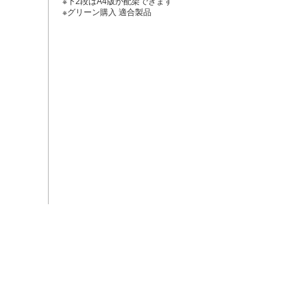
※下2段はA4版が配架できます
※グリーン購入 適合製品