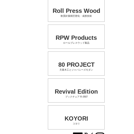
Roll Press Wood
軟質針葉樹圧密化・成形技術
RPW Products
ロールプレスウッド製品
80 PROJECT
天童木工とジャパニーズモダン
Revival Edition
ブックチェア R-0507
KOYORI
コヨリ