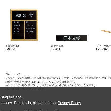
書架側見出し
書架連見出し
ブックサポー
L-0060
L-0061
L-0066-1
表示について
※このページでの価格は、最低価格が表示されております。全ての金額は単品詳細にてご覧下
※塗装で特別表示のないものは、すべてウレタン樹脂仕上です。
※パソコンの設定や環境等により実際の商品とは色が違って見えることがあります。
※掲載価格は、すべて税込表示です。
ing this site,
 cookies. For details, please see our
Privacy Policy