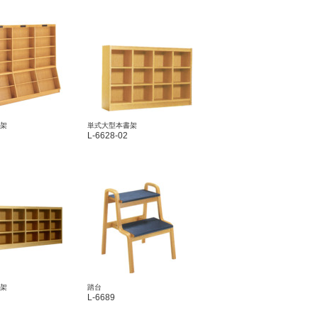
架
単式大型本書架
L-6628-02
架
踏台
L-6689