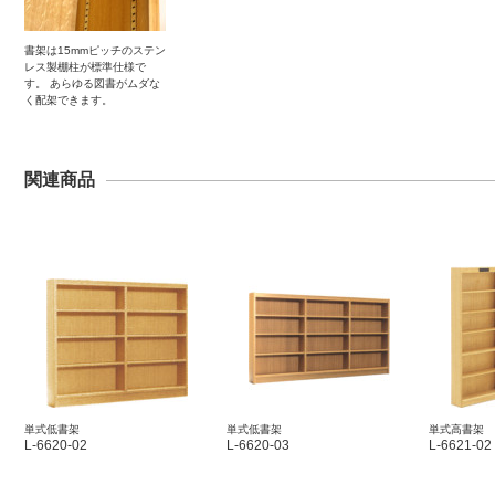
書架は15mmピッチのステン
レス製棚柱が標準仕様で
す。 あらゆる図書がムダな
く配架できます。
関連商品
単式低書架
単式低書架
単式高書架
L-6620-02
L-6620-03
L-6621-02