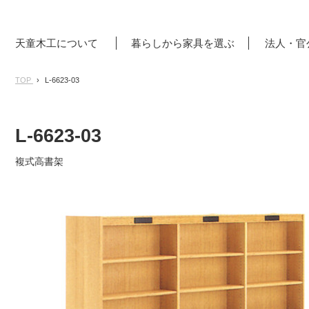
天童木工について
暮らしから家具を選ぶ
法人・官
TOP
L-6623-03
L-6623-03
複式高書架