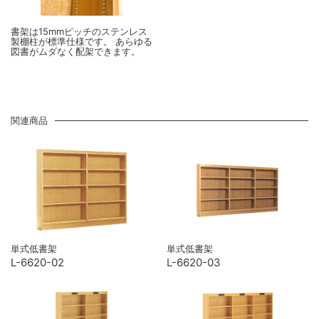
書架は15mmピッチのステンレス
製棚柱が標準仕様です。 あらゆる
図書がムダなく配架できます。
関連商品
単式低書架
単式低書架
L-6620-02
L-6620-03