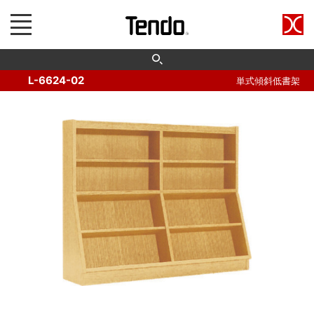
L-6624-02
単式傾斜低書架