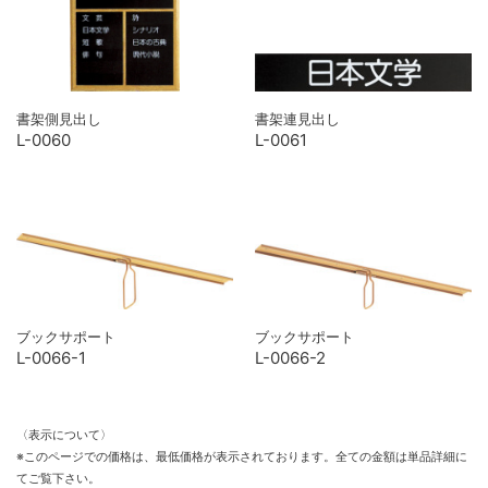
書架側見出し
書架連見出し
L-0060
L-0061
ブックサポート
ブックサポート
L-0066-1
L-0066-2
〈表示について〉
※このページでの価格は、最低価格が表示されております。全ての金額は単品詳細に
てご覧下さい。