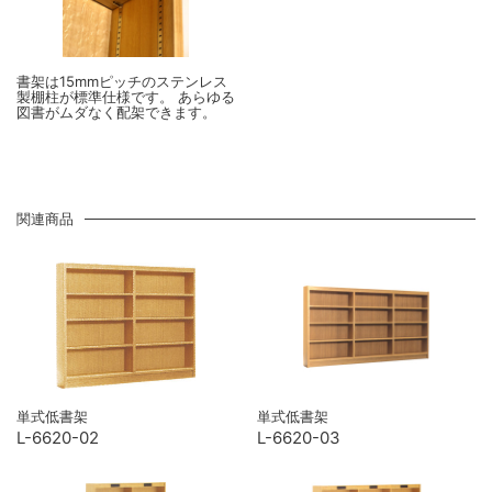
書架は15mmピッチのステンレス
製棚柱が標準仕様です。 あらゆる
図書がムダなく配架できます。
関連商品
単式低書架
単式低書架
L-6620-02
L-6620-03