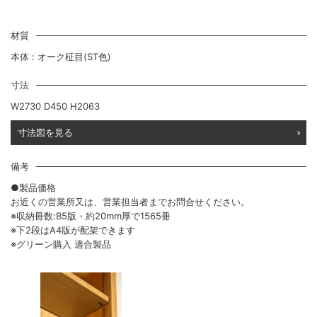
材質
本体 : オーク柾目(ST色)
寸法
W2730 D450 H2063
寸法図を見る
備考
●製品価格
お近くの営業所又は、営業担当者までお問合せください。
※収納冊数:B5版・約20mm厚で1565冊
※下2段はA4版が配架できます
※グリーン購入 適合製品