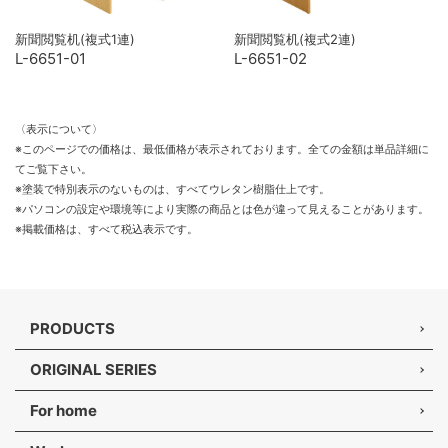
新聞閲覧机(複式1連)
新聞閲覧机(複式2連)
L-6651-01
L-6651-02
〈表示について〉
※このページでの価格は、最低価格が表示されております。全ての金額は単品詳細に
てご覧下さい。
※塗装で特別表示のないものは、すべてウレタン樹脂仕上です。
※パソコンの設定や環境等により実際の商品とは色が違って見えることがあります。
※掲載価格は、すべて税込表示です。
PRODUCTS
ORIGINAL SERIES
For home