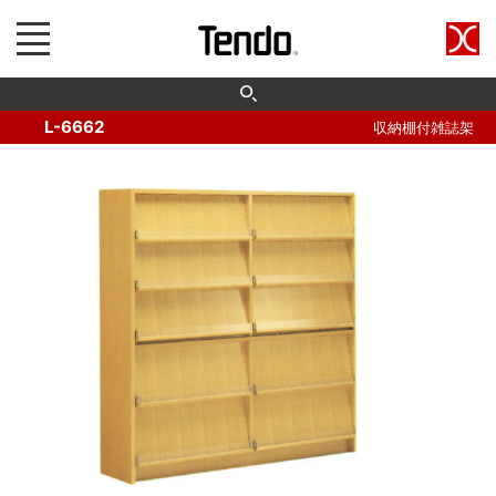
L-6662
収納棚付雑誌架