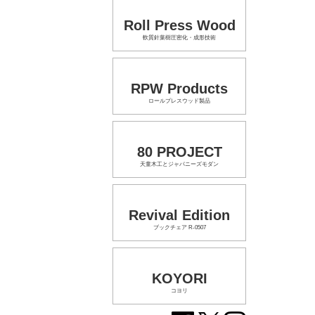
Roll Press Wood
軟質針葉樹圧密化・成形技術
RPW Products
ロールプレスウッド製品
80 PROJECT
天童木工とジャパニーズモダン
Revival Edition
ブックチェア R-0507
KOYORI
コヨリ