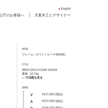
English
公庁のお客様へ
天童木工とデザイナー
[材質]
フレーム : ホワイトビーチ(BW色)
[寸法]
W654 D914 H1060 SH404
重量 : 10.7kg
寸法図を見る
[価格]
¥237,600 (税込)
V
¥237,600 (税込)
A
¥246,400 (税込)