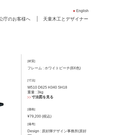
English
公庁のお客様へ
天童木工とデザイナー
[材質]
フレーム : ホワイトビーチ(BX色)
[寸法]
W510 D625 H340 SH18
重量 : 3kg
寸法図を見る
[価格]
¥79,200 (税込)
[備考]
Design : 原好輝デザイン事務所(原好