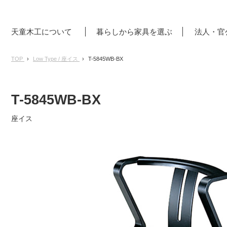
天童木工について
暮らしから家具を選ぶ
法人・官
TOP
Low Type / 座イス
T-5845WB-BX
T-5845WB-BX
座イス