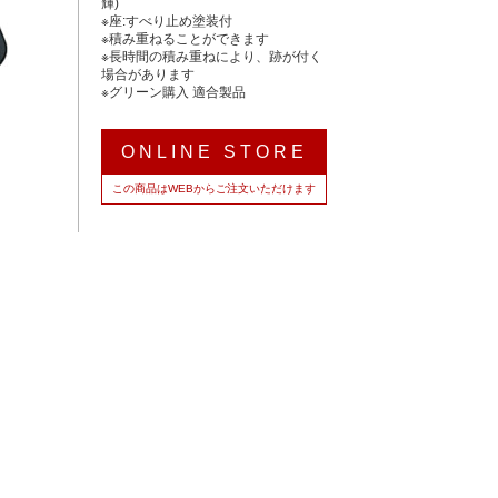
輝)
※座:すべり止め塗装付
※積み重ねることができます
※長時間の積み重ねにより、跡が付く
場合があります
※グリーン購入 適合製品
ONLINE STORE
この商品はWEBからご注文いただけます