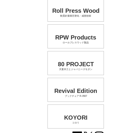
Roll Press Wood
軟質針葉樹圧密化・成形技術
RPW Products
ロールプレスウッド製品
80 PROJECT
天童木工とジャパニーズモダン
Revival Edition
ブックチェア R-0507
KOYORI
コヨリ