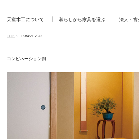
天童木工について
暮らしから家具を選ぶ
法人・官
TOP
T-5845/T-2573
コンビネーション例