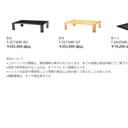
座卓
座卓
座イス
T-2573MP-BX
T-2573MP-NT
T-5845WB
￥251,900
￥251,900
￥79,200
(税込)
(税込)
(
表示について
※このページでの価格は、最低価格が表示されております。全ての金額は単品詳細にてご覧下
※塗装で特別表示のないものは、すべてウレタン樹脂仕上です。
※パソコンの設定や環境等により実際の商品とは色が違って見えることがあります。
※掲載価格は、すべて税込表示です。