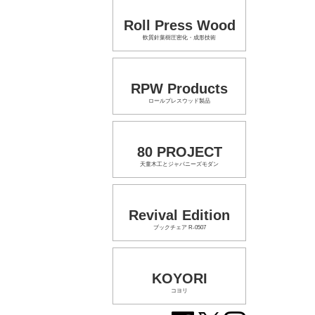
Roll Press Wood
軟質針葉樹圧密化・成形技術
RPW Products
ロールプレスウッド製品
80 PROJECT
天童木工とジャパニーズモダン
Revival Edition
ブックチェア R-0507
KOYORI
コヨリ