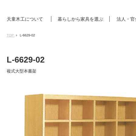
天童木工について
暮らしから家具を選ぶ
法人・官
TOP
L-6629-02
L-6629-02
複式大型本書架