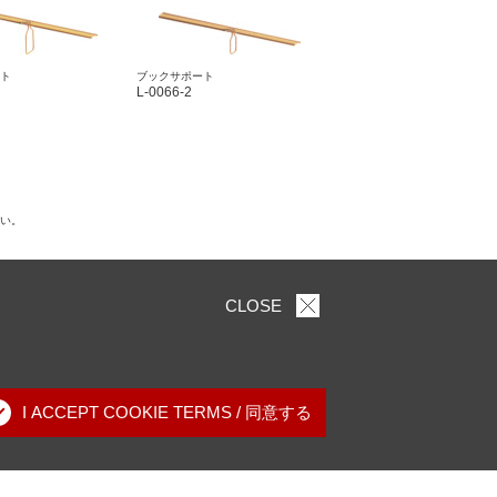
ト
ブックサポート
L-0066-2
さい。
CLOSE
I ACCEPT COOKIE TERMS / 同意する
Copyright (C) TENDO.CO.,Ltd All Rights Reserved.