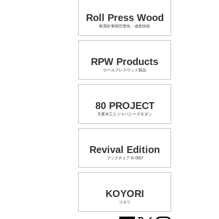
Roll Press Wood
軟質針葉樹圧密化・成形技術
RPW Products
ロールプレスウッド製品
80 PROJECT
天童木工とジャパニーズモダン
Revival Edition
ブックチェア R-0507
KOYORI
コヨリ