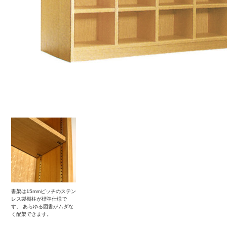
書架は15mmピッチのステン
レス製棚柱が標準仕様で
す。 あらゆる図書がムダな
く配架できます。