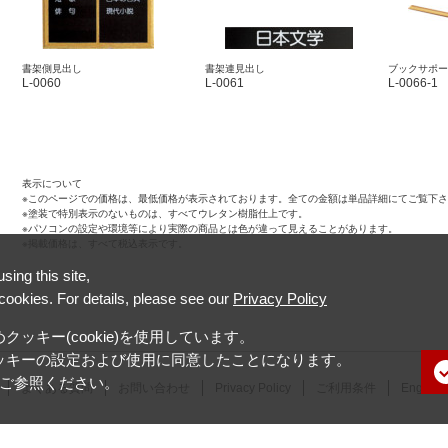
書架側見出し
書架連見出し
ブックサポー
L-0060
L-0061
L-0066-1
表示について
※このページでの価格は、最低価格が表示されております。全ての金額は単品詳細にてご覧下
※塗装で特別表示のないものは、すべてウレタン樹脂仕上です。
※パソコンの設定や環境等により実際の商品とは色が違って見えることがあります。
※掲載価格は、すべて税込表示です。
ing this site,
 cookies. For details, please see our
Privacy Policy
ッキー(cookie)を使用しています。
ッキーの設定および使用に同意したことになります。
ご参照ください。
よくある質問
お問い合わせ
Privacy Policy
ご利用条件
English