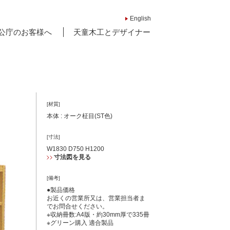
English
公庁のお客様へ
天童木工とデザイナー
[材質]
本体 : オーク柾目(ST色)
[寸法]
W1830 D750 H1200
寸法図を見る
[備考]
●製品価格
お近くの営業所又は、営業担当者ま
でお問合せください。
※収納冊数:A4版・約30mm厚で335冊
※グリーン購入 適合製品